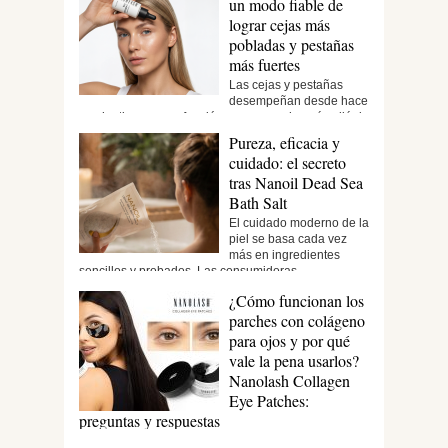
un modo fiable de
lograr cejas más
pobladas y pestañas
más fuertes
Las cejas y pestañas
desempeñan desde hace
mucho tiempo una función que va mucho más allá de
la...
Pureza, eficacia y
cuidado: el secreto
tras Nanoil Dead Sea
Bath Salt
El cuidado moderno de la
piel se basa cada vez
más en ingredientes
sencillos y probados. Las consumidoras...
¿Cómo funcionan los
parches con colágeno
para ojos y por qué
vale la pena usarlos?
Nanolash Collagen
Eye Patches:
preguntas y respuestas
La delicada piel del contorno de los ojos siempre ha