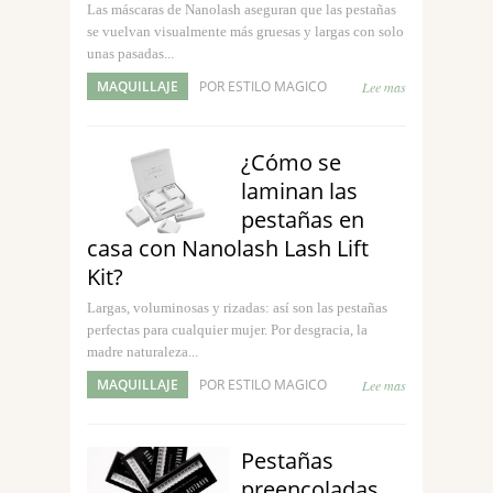
Las máscaras de Nanolash aseguran que las pestañas
se vuelvan visualmente más gruesas y largas con solo
unas pasadas...
MAQUILLAJE
POR ESTILO MAGICO
Lee mas
¿Cómo se
laminan las
pestañas en
casa con Nanolash Lash Lift
Kit?
Largas, voluminosas y rizadas: así son las pestañas
perfectas para cualquier mujer. Por desgracia, la
madre naturaleza...
MAQUILLAJE
POR ESTILO MAGICO
Lee mas
Pestañas
preencoladas