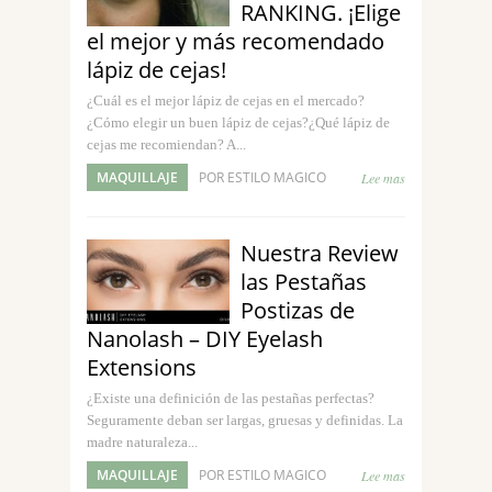
RANKING. ¡Elige
el mejor y más recomendado
lápiz de cejas!
¿Cuál es el mejor lápiz de cejas en el mercado?
¿Cómo elegir un buen lápiz de cejas?¿Qué lápiz de
cejas me recomiendan? A...
MAQUILLAJE
POR ESTILO MAGICO
Lee mas
Nuestra Review
las Pestañas
Postizas de
Nanolash – DIY Eyelash
Extensions
¿Existe una definición de las pestañas perfectas?
Seguramente deban ser largas, gruesas y definidas. La
madre naturaleza...
MAQUILLAJE
POR ESTILO MAGICO
Lee mas