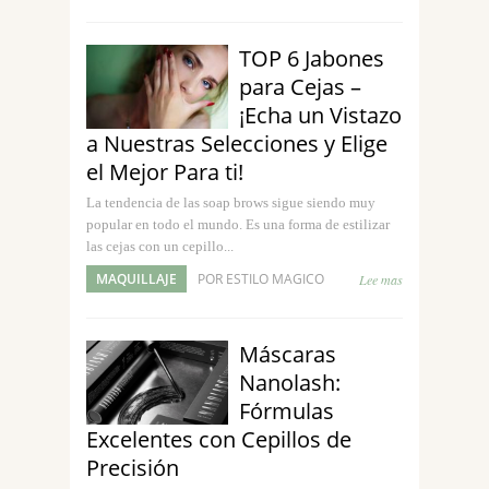
TOP 6 Jabones
para Cejas –
¡Echa un Vistazo
a Nuestras Selecciones y Elige
el Mejor Para ti!
La tendencia de las soap brows sigue siendo muy
popular en todo el mundo. Es una forma de estilizar
las cejas con un cepillo...
MAQUILLAJE
POR ESTILO MAGICO
Lee mas
Máscaras
Nanolash:
Fórmulas
Excelentes con Cepillos de
Precisión