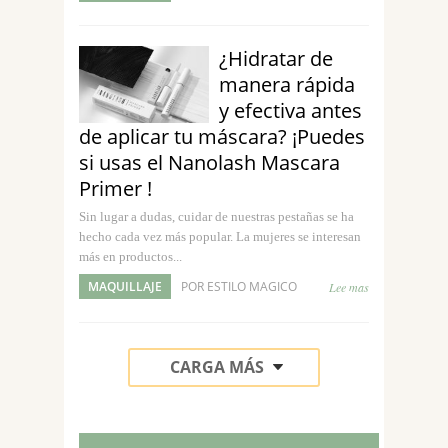
¿Hidratar de
manera rápida
y efectiva antes
de aplicar tu máscara? ¡Puedes
si usas el Nanolash Mascara
Primer !
Sin lugar a dudas, cuidar de nuestras pestañas se ha
hecho cada vez más popular. La mujeres se interesan
más en productos...
MAQUILLAJE
POR ESTILO MAGICO
Lee mas
CARGA MÁS