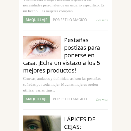
necesidades personales de un usuario específico. Es
un hecho. Las mujeres compran...
MAQUILLAJE
POR ESTILO MAGICO
Lee mas
Pestañas
postizas para
ponerse en
casa. ¡Echa un vistazo a los 5
mejores productos!
Gruesas, audaces y definidas: así son las pestañas
soñadas por toda mujer. Muchas mujeres suelen
utilizar varias tiras...
MAQUILLAJE
POR ESTILO MAGICO
Lee mas
LÁPICES DE
CEJAS: