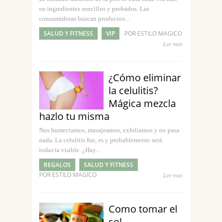
en ingredientes sencillos y probados. Las
consumidoras buscan productos...
SALUD Y FITNESS
VIP
POR ESTILO MAGICO
Lee mas
¿Cómo eliminar
la celulitis?
Mágica mezcla
hazlo tu misma
Nos humectamos, masajeamos, exfoliamos y no pasa
nada. La celulitis fue, es y probablemente será
todavía visible. ¿Hay...
REGALOS
SALUD Y FITNESS
POR ESTILO MAGICO
Lee mas
Como tomar el
sol