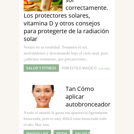
correctamente.
Los protectores solares,
vitamina D y otros consejos
para protegerte de la radiación
solar
Verano en su totalidad. Tomamos el sol,
asoleándonos y descansando bajo el cielo azul, pero
¿sabemos realmente, que precauciones...
SALUD Y FITNESS
POR ESTILO MAGICO
Lee mas
Tan Cómo
aplicar
autobronceador
A todo el mundo le gusta esa apariencia ligeramente
bronceada, pero es muy difícil estar bronceada todo
el año. Hay una...
MAQUILLAJE
MODA
SALUD Y