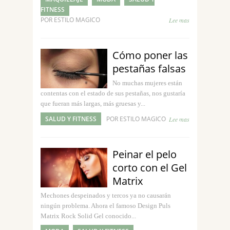
FITNESS
POR ESTILO MAGICO
Lee mas
Cómo poner las
pestañas falsas
No muchas mujeres están
contentas con el estado de sus pestañas, nos gustaría
que fueran más largas, más gruesas y...
SALUD Y FITNESS
POR ESTILO MAGICO
Lee mas
Peinar el pelo
corto con el Gel
Matrix
Mechones despeinados y tercos ya no causarán
ningún problema. Ahora el famoso Design Puls
Matrix Rock Solid Gel conocido...