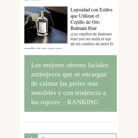
Lujosidad con Estilos
que Utilizan el
Cepillo de Oro
Balmain Hair
¡Los cepillos de Balmain
Hair son sin duda el lujo
de los cepillos de pelo! El
cepillo de oro son una...
Los mejores sérums faciales
antirojeces que se encargan
de calmar las pieles más
sensibles y con tendencia a
las rojeces – RANKING