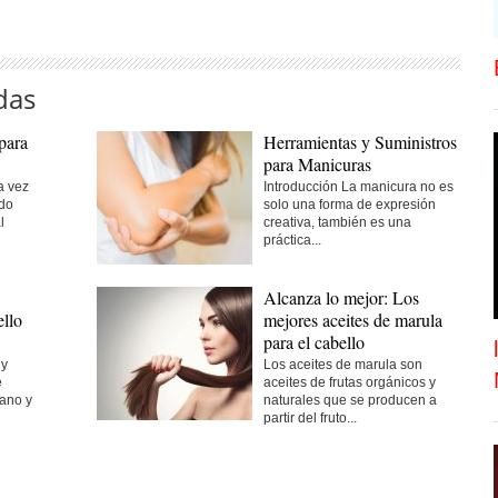
das
para
Herramientas y Suministros
para Manicuras
a vez
Introducción La manicura no es
do
solo una forma de expresión
l
creativa, también es una
práctica...
Alcanza lo mejor: Los
llo
mejores aceites de marula
para el cabello
 y
Los aceites de marula son
e
aceites de frutas orgánicos y
sano y
naturales que se producen a
partir del fruto...