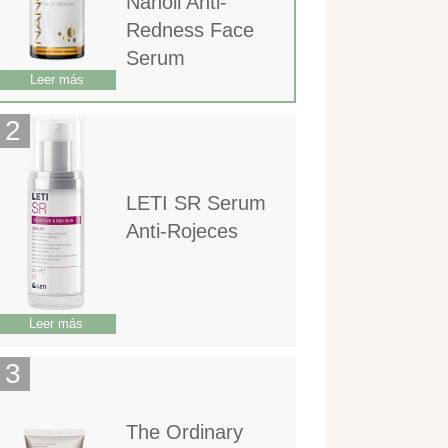
Nanoil Anti-
Redness Face
Serum
Leer más
LETI SR Serum
Anti-Rojeces
Leer más
The Ordinary