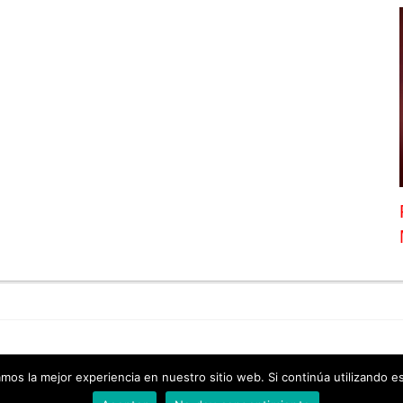
© 2026 "Estilo magico – experto de belleza para mujer" All Rights Reserved
amos la mejor experiencia en nuestro sitio web. Si continúa utilizando e