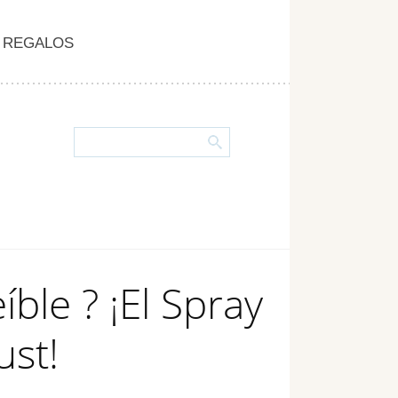
REGALOS
ble ? ¡El Spray
ust!