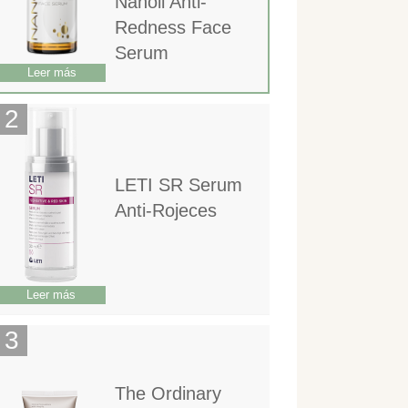
Nanoil Anti-
Redness Face
Serum
Leer más
LETI SR Serum
Anti-Rojeces
Leer más
The Ordinary