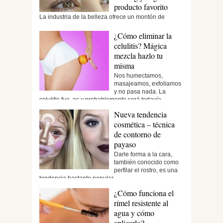
producto favorito
La industria de la belleza ofrece un montón de
soluciones para cuidar tu aspecto. Esto también se...
¿Cómo eliminar la
celulitis? Mágica
mezcla hazlo tu
misma
Nos humectamos,
masajeamos, exfoliamos
y no pasa nada. La
celulitis fue, es y probablemente será todavía...
Nueva tendencia
cosmética – técnica
de contorno de
payaso
Darle forma a la cara,
también conocido como
perfilar el rostro, es una
tendencia bastante popular...
¿Cómo funciona el
rímel resistente al
agua y cómo
aplicarlo?