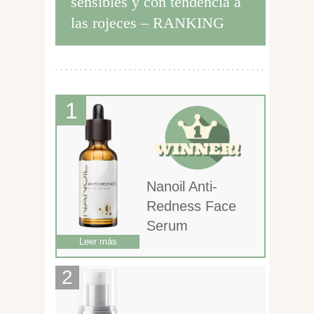
sensibles y con tendencia a
las rojeces – RANKING
Nanoil Anti-
Redness Face
Serum
Leer más