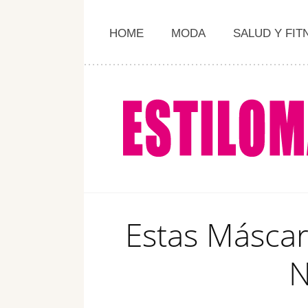
HOME
MODA
SALUD Y FIT
Estas Másca
N