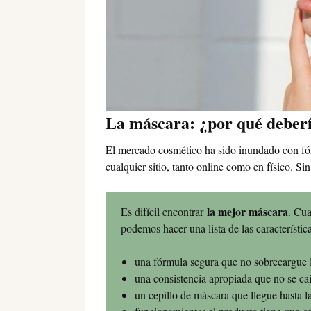
La máscara: ¿por qué deberí
El mercado cosmético ha sido inundado con fó
cualquier sitio, tanto online como en físico. 
la mejor máscara
Es difícil encontrar
. Cua
podemos hacer una lista de las característic
una fórmula segura que no sobrecargue l
una consistencia apropiada que no se ca
un cepillo de máscara que llegue hasta l