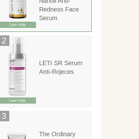
Nanoil Anti-
Redness Face
Serum
Leer más
LETI SR Serum
Anti-Rojeces
Leer más
The Ordinary