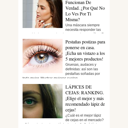
Funcionan De
Verdad. ¿Por Qué No
Lo Ves Por Ti
Misma?
Una máscara siempre
necesita responder las
necesidades personales de un usuario específico. Es
un...
Pestañas postizas para
ponerse en casa.
¡Echa un vistazo a los
5 mejores productos!
Gruesas, audaces y
definidas: así son las
pestañas soñadas por
toda mujer. Muchas mujeres suelen...
LÁPICES DE
CEJAS: RANKING.
¡Elige el mejor y más
recomendado lápiz de
cejas!
¿Cuál es el mejor lápiz
de cejas en el mercado?
¿Cómo elegir un buen lápiz de cejas?¿Qué lápiz...