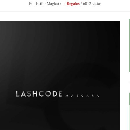
Por Estilo Magico
/ in
Regalos
/
6012 vistas