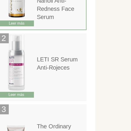
Nanoil Anti-
Redness Face
Serum
Leer más
LETI SR Serum
Anti-Rojeces
Leer más
The Ordinary