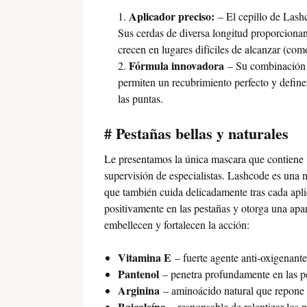
Aplicador preciso:
– El cepillo de Lashc
Sus cerdas de diversa longitud proporcionan
crecen en lugares difíciles de alcanzar (com
Fórmula innovadora
– Su combinación d
permiten un recubrimiento perfecto y definen
las puntas.
# Pestañas bellas y naturales
Le presentamos la única mascara que contiene 
supervisión de especialistas. Lashcode es una m
que también cuida delicadamente tras cada apli
positivamente en las pestañas y otorga una apar
embellecen y fortalecen la acción:
Vitamina E
– fuerte agente anti-oxigenante
Pantenol
– penetra profundamente en las pe
Arginina
– aminoácido natural que repone e
Baicaleína
– responsable de ralentizar los 