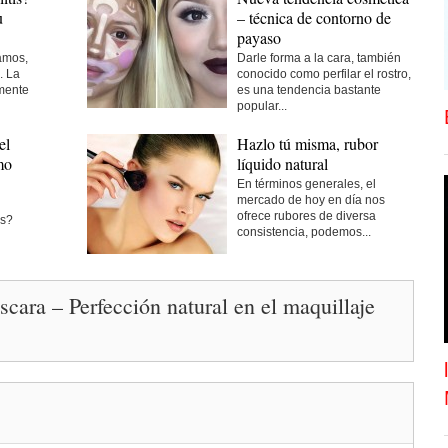
u
– técnica de contorno de
payaso
amos,
Darle forma a la cara, también
. La
conocido como perfilar el rostro,
emente
es una tendencia bastante
popular...
el
Hazlo tú misma, rubor
mo
líquido natural
En términos generales, el
mercado de hoy en día nos
ofrece rubores de diversa
es?
consistencia, podemos...
ara – Perfección natural en el maquillaje